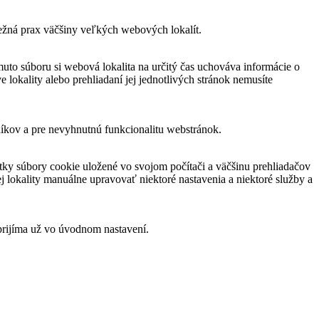
bežná prax väčšiny veľkých webových lokalít.
muto súboru si webová lokalita na určitý čas uchováva informácie o
 lokality alebo prehliadaní jej jednotlivých stránok nemusíte
níkov a pre nevyhnutnú funkcionalitu webstránok.
ky súbory cookie uložené vo svojom počítači a väčšinu prehliadačov
 lokality manuálne upravovať niektoré nastavenia a niektoré služby a
prijíma už vo úvodnom nastavení.