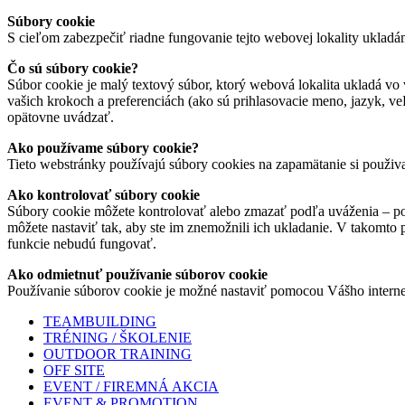
Súbory cookie
S cieľom zabezpečiť riadne fungovanie tejto webovej lokality ukladá
Čo sú súbory cookie?
Súbor cookie je malý textový súbor, ktorý webová lokalita ukladá vo 
vašich krokoch a preferenciách (ako sú prihlasovacie meno, jazyk, veľ
opätovne uvádzať.
Ako používame súbory cookie?
Tieto webstránky používajú súbory cookies na zapamätanie si použiv
Ako kontrolovať súbory cookie
Súbory cookie môžete kontrolovať alebo zmazať podľa uváženia – pod
môžete nastaviť tak, aby ste im znemožnili ich ukladanie. V takomto
funkcie nebudú fungovať.
Ako odmietnuť používanie súborov cookie
Používanie súborov cookie je možné nastaviť pomocou Vášho interne
TEAMBUILDING
TRÉNING / ŠKOLENIE
OUTDOOR TRAINING
OFF SITE
EVENT / FIREMNÁ AKCIA
EVENT & PROMOTION