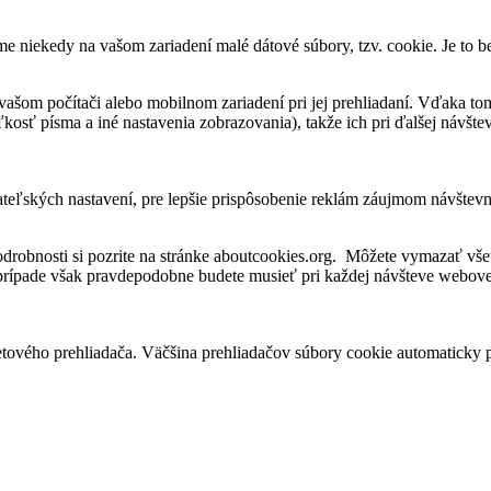
me niekedy na vašom zariadení malé dátové súbory, tzv. cookie. Je to 
vašom počítači alebo mobilnom zariadení pri jej prehliadaní. Vďaka to
kosť písma a iné nastavenia zobrazovania), takže ich pri ďalšej návšteve
ateľských nastavení, pre lepšie prispôsobenie reklám záujmom návštev
robnosti si pozrite na stránke aboutcookies.org. Môžete vymazať všet
 prípade však pravdepodobne budete musieť pri každej návšteve webovej
tového prehliadača. Väčšina prehliadačov súbory cookie automaticky 