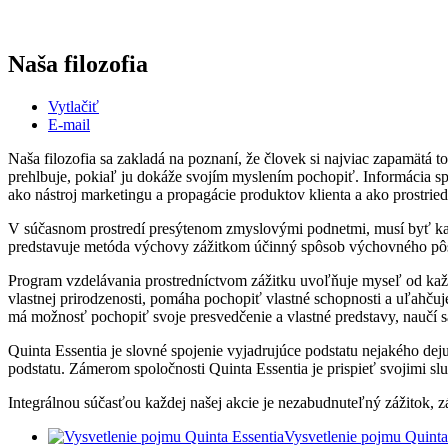
Naša filozofia
Vytlačiť
E-mail
Naša filozofia sa zakladá na poznaní, že človek si najviac zapamätá t
prehlbuje, pokiaľ ju dokáže svojím myslením pochopiť. Informácia s
ako nástroj marketingu a propagácie produktov klienta a ako prostrie
V súčasnom prostredí presýtenom zmyslovými podnetmi, musí byť kaž
predstavuje metóda výchovy zážitkom účinný spôsob výchovného pô
Program vzdelávania prostredníctvom zážitku uvoľňuje myseľ od ka
vlastnej prirodzenosti, pomáha pochopiť vlastné schopnosti a uľahčuj
má možnosť pochopiť svoje presvedčenie a vlastné predstavy, naučí s
Quinta Essentia je slovné spojenie vyjadrujúce podstatu nejakého deju
podstatu. Zámerom spoločnosti Quinta Essentia je prispieť svojimi sl
Integrálnou súčasťou každej našej akcie je nezabudnuteľný zážitok, z
Vysvetlenie pojmu Quinta