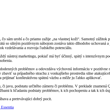
o, čo sám urobí a čo priamo zažije „na vlastnej koži“. Samotný zážitok
pätá so silným pozitívnym nábojom zostáva takto dlhodobo uchovaná a 
dok vzdelávania a rozvoja ľudského potenciálu.
dý nástroj marketingu, pokiaľ má byť účinný, spätý s intenzívnym p
sobenia.
ždodenných problémov a odovzdáva výchovnú informáciu v pozitívne n
e zbaviť sa prípadného strachu z vonkajšieho prostredia silne atakujúc
a prijímať konštruktívnu spätnú väzbu a môže ju ľahko aplikovať.
, či javu, podstatu určitého zámeru či problému. V preklade znamená Qui
užbami k hľadaniu podstaty problémov, k ich pochopeniu a tak k ich ús
ábava a pretrvávajúci dobrý pocit.
 Essentia