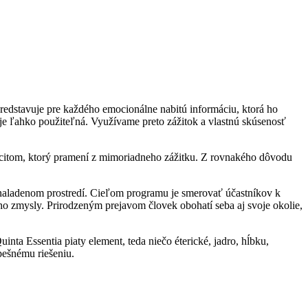
 predstavuje pre každého emocionálne nabitú informáciu, ktorá ho
je ľahko použiteľná. Využívame preto zážitok a vlastnú skúsenosť
ocitom, ktorý pramení z mimoriadneho zážitku. Z rovnakého dôvodu
aladenom prostredí. Cieľom programu je smerovať účastníkov k
eho zmysly. Prirodzeným prejavom človek obohatí seba aj svoje okolie,
nta Essentia piaty element, teda niečo éterické, jadro, hĺbku,
pešnému riešeniu.