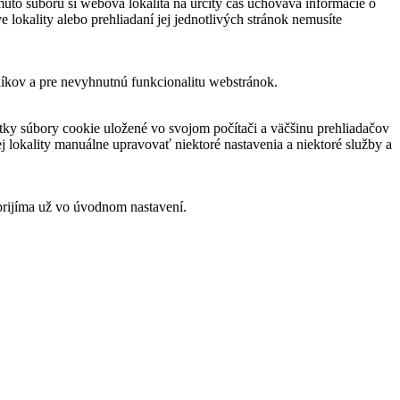
muto súboru si webová lokalita na určitý čas uchováva informácie o
 lokality alebo prehliadaní jej jednotlivých stránok nemusíte
níkov a pre nevyhnutnú funkcionalitu webstránok.
ky súbory cookie uložené vo svojom počítači a väčšinu prehliadačov
 lokality manuálne upravovať niektoré nastavenia a niektoré služby a
prijíma už vo úvodnom nastavení.