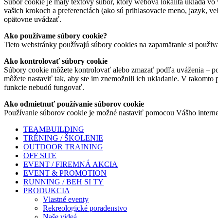
Súbor cookie je malý textový súbor, ktorý webová lokalita ukladá vo 
vašich krokoch a preferenciách (ako sú prihlasovacie meno, jazyk, veľ
opätovne uvádzať.
Ako používame súbory cookie?
Tieto webstránky používajú súbory cookies na zapamätanie si použiv
Ako kontrolovať súbory cookie
Súbory cookie môžete kontrolovať alebo zmazať podľa uváženia – pod
môžete nastaviť tak, aby ste im znemožnili ich ukladanie. V takomto
funkcie nebudú fungovať.
Ako odmietnuť používanie súborov cookie
Používanie súborov cookie je možné nastaviť pomocou Vášho interne
TEAMBUILDING
TRÉNING / ŠKOLENIE
OUTDOOR TRAINING
OFF SITE
EVENT / FIREMNÁ AKCIA
EVENT & PROMOTION
RUNNING / BEH SI TY
PRODUKCIA
Vlastné eventy
Rekreologické poradenstvo
Naše videá