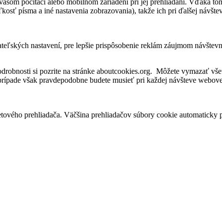
vašom počítači alebo mobilnom zariadení pri jej prehliadaní. Vďaka to
kosť písma a iné nastavenia zobrazovania), takže ich pri ďalšej návšteve
ateľských nastavení, pre lepšie prispôsobenie reklám záujmom návštev
robnosti si pozrite na stránke aboutcookies.org. Môžete vymazať všet
 prípade však pravdepodobne budete musieť pri každej návšteve webovej
tového prehliadača. Väčšina prehliadačov súbory cookie automaticky 