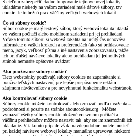
S cieľom zabezpečiť riadne fungovanie tejto webovej lokality
ukladáme niekedy na vašom zariadení malé dátové súbory, tzv.
cookie. Je to bežná prax väčšiny veľkých webových lokalít.
Čo sú súbory cookie?
Súbor cookie je malý textový súbor, ktorý webová lokalita ukladá
vo vašom počítači alebo mobilnom zariadení pri jej prehliadaní.
Vďaka tomuto súboru si webová lokalita na určitý čas uchováva
informácie o vašich krokoch a preferenciách (ako sú prihlasovacie
meno, jazyk, veľkosť písma a iné nastavenia zobrazovania), takže
ich pri ďalšej návšteve lokality alebo prehliadaní jej jednotlivých
stránok nemusíte opätovne uvádzať.
Ako používame súbory cookie?
Tieto webstránky používajú súbory cookies na zapamätanie si
použivateľských nastavení, pre lepšie prispôsobenie reklám
záujmom návštevníkov a pre nevyhnutnú funkcionalitu webstránok.
Ako kontrolovať súbory cookie
Súbory cookie môžete kontrolovať alebo zmazať podľa uváženia –
podrobnosti si pozrite na stránke aboutcookies.org. Môžete
vymazať všetky súbory cookie uložené vo svojom počítači a
väčšinu prehliadačov môžete nastaviť tak, aby ste im znemožnili ich
ukladanie. V takomto prípade však pravdepodobne budete musieť
pri každej návšteve webovej lokality manuálne upravovať niektoré