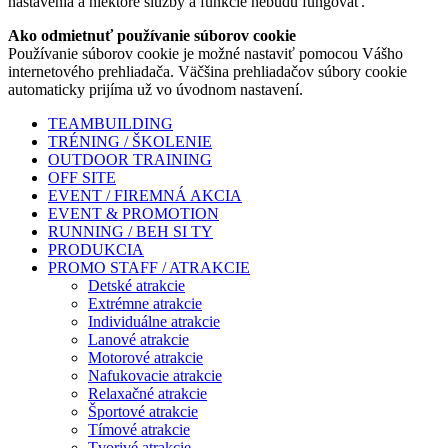
nastavenia a niektoré služby a funkcie nebudú fungovať.
Ako odmietnuť používanie súborov cookie
Používanie súborov cookie je možné nastaviť pomocou Vášho
internetového prehliadača. Väčšina prehliadačov súbory cookie
automaticky prijíma už vo úvodnom nastavení.
TEAMBUILDING
TRÉNING / ŠKOLENIE
OUTDOOR TRAINING
OFF SITE
EVENT / FIREMNÁ AKCIA
EVENT & PROMOTION
RUNNING / BEH SI TY
PRODUKCIA
PROMO STAFF / ATRAKCIE
Detské atrakcie
Extrémne atrakcie
Individuálne atrakcie
Lanové atrakcie
Motorové atrakcie
Nafukovacie atrakcie
Relaxačné atrakcie
Športové atrakcie
Tímové atrakcie
Tvorivé atrakcie